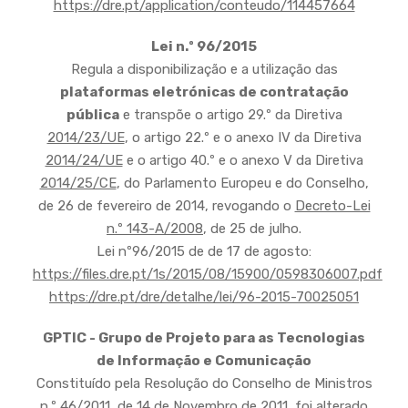
https://dre.pt/application/conteudo/114457664
Lei n.º 96/2015
Regula a disponibilização e a utilização das
plataformas eletrónicas de contratação
pública
e transpõe o artigo 29.º da Diretiva
2014/23/UE
, o artigo 22.º e o anexo IV da Diretiva
2014/24/UE
e o artigo 40.º e o anexo V da Diretiva
2014/25/CE
, do Parlamento Europeu e do Conselho,
de 26 de fevereiro de 2014, revogando o
Decreto-Lei
n.º 143-A/2008
, de 25 de julho.
Lei nº96/2015 de de 17 de agosto:
https://files.dre.pt/1s/2015/08/15900/0598306007.pdf
https://dre.pt/dre/detalhe/lei/96-2015-70025051
GPTIC - Grupo de Projeto para as Tecnologias
de Informação e Comunicação
Constituído pela Resolução do Conselho de Ministros
n.º 46/2011, de 14 de Novembro de 2011, foi alterado