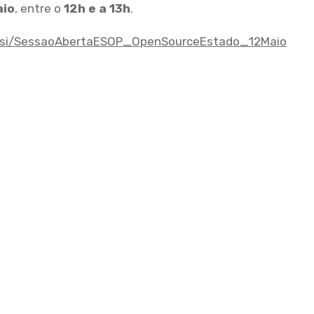
aio
, entre o
12h e a 13h
.
it.si/SessaoAbertaESOP_OpenSourceEstado_12Maio