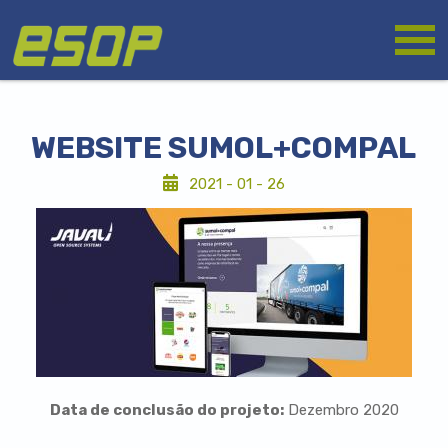
Skip
Logo
to
main
content
WEBSITE SUMOL+COMPAL
2021 - 01 - 26
Secção
de
conteúdo
Data de conclusão do projeto:
Dezembro 2020