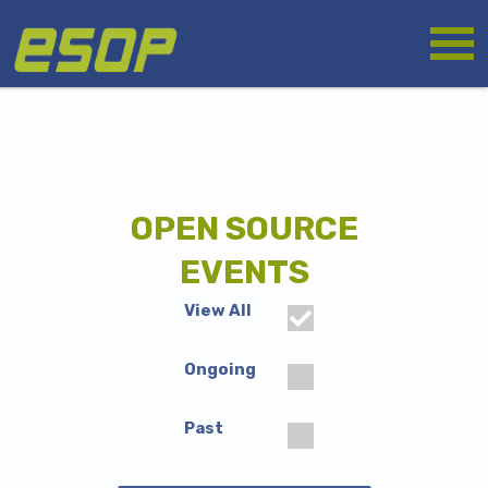
Skip
Logo
to
main
content
OPEN SOURCE
EVENTS
View All
Ongoing
Past