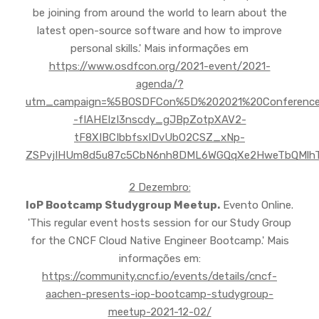
be joining from around the world to learn about the
latest open-source software and how to improve
personal skills.' Mais informações em
https://www.osdfcon.org/2021-event/2021-
agenda/?
utm_campaign=%5BOSDFCon%5D%202021%20Conference
-fIAHEIzI3nscdy_gJBpZotpXAV2-
tF8XIBCIbbfsxIDvUbO2CSZ_xNp-
ZSPvjIHUm8d5u87c5CbN6nh8DML6WGQqXe2HweTbQMlhTw
2 Dezembro:
IoP Bootc
amp Studygroup Meetup.
Evento Online.
'This regular event hosts session for our Study Group
for the CNCF Cloud Native Engineer Bootcamp.' Mais
informações em:
https://community.cncf.io/events/details/cncf-
aachen-presents-iop-bootcamp-studygroup-
meetup-2021-12-02/