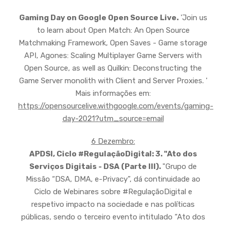
Gaming Day on Google Open Source Live.
'Join us
to learn about Open Match: An Open Source
Matchmaking Framework, Open Saves - Game storage
API, Agones: Scaling Multiplayer Game Servers with
Open Source, as well as Quilkin: Deconstructing the
Game Server monolith with Client and Server Proxies. '
Mais informações em:
https://opensourcelive.withgoogle.com/events/gaming-
day-2021?utm_source=email
6 Dezembro:
APDSI, Ciclo #RegulaçãoDigital: 3. "Ato dos
Serviços Digitais - DSA (Parte III).
"Grupo de
Missão “DSA, DMA, e-Privacy”, dá continuidade ao
Ciclo de Webinares sobre #RegulaçãoDigital e
respetivo impacto na sociedade e nas políticas
públicas, sendo o terceiro evento intitulado “Ato dos