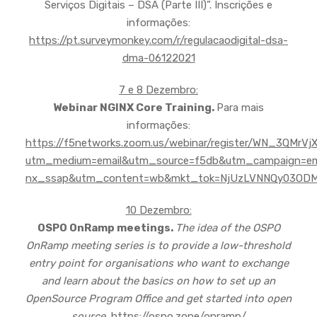
Serviços Digitais – DSA (Parte III)”. Inscrições e
informações:
https://pt.surveymonkey.com/r/regulacaodigital-dsa-
dma-06122021
7 e 8 Dezembro:
Webinar NGINX Core Training.
Para mais
informações:
https://f5networks.zoom.us/webinar/register/WN_3QMrV
utm_medium=email&utm_source=f5db&utm_campaign=e
nx_ssap&utm_content=wb&mkt_tok=NjUzLVNNQy03OD
10 Dezembro:
OSPO OnRamp meetings.
The idea of the OSPO
OnRamp meeting series is to provide a low-threshold
entry point for organisations who want to exchange
and learn about the basics on how to set up an
OpenSource Program Office and get started into open
source.
https://ospo.zone/onramp/