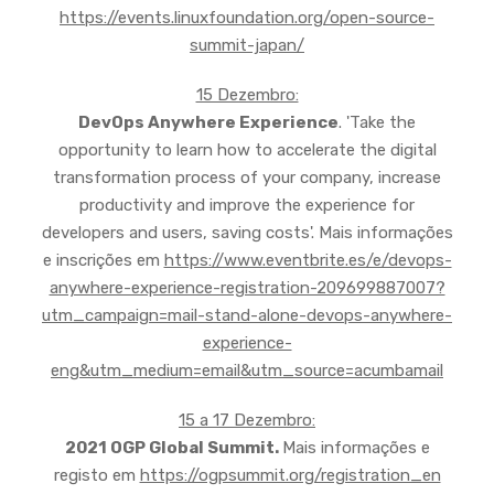
https://events.linuxfoundation.org/open-source-
summit-japan/
15 Dezembro:
DevOps Anywhere Experience
. 'Take the
opportunity to learn how to accelerate the digital
transformation process of your company, increase
productivity and improve the experience for
developers and users, saving costs'. Mais informações
e inscrições em
https://www.eventbrite.es/e/devops-
anywhere-experience-registration-209699887007?
utm_campaign=mail-stand-alone-devops-anywhere-
experience-
eng&utm_medium=email&utm_source=acumbamail
15 a 17 Dezembro:
2021 OGP Global Summit.
Mais informações e
registo em
https://ogpsummit.org/registration_en