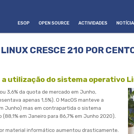
MENU
ESOP
OPEN SOURCE
ACTIVIDADES
NOTÍCI
PORTUGUÊS
LINUX CRESCE 210 POR CENTO
 a utilização do sistema operativo L
çou 3,6% da quota de mercado em Junho,
esentava apenas 1,5%). O MacOS manteve a
em Junho) mas em contrapartida o sistema
 (88,1% em Janeiro para 86,7% em Junho 2020).
or material informático aumentou drasticamente.