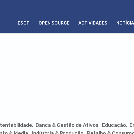
MENU
ESOP
OPEN SOURCE
ACTIVIDADES
NOTÍCI
PORTUGUÊS
tentabilidade
Banca & Gestão de Ativos
Educação
E
nto & Media
Indústria & Produção
Retalho & Consum