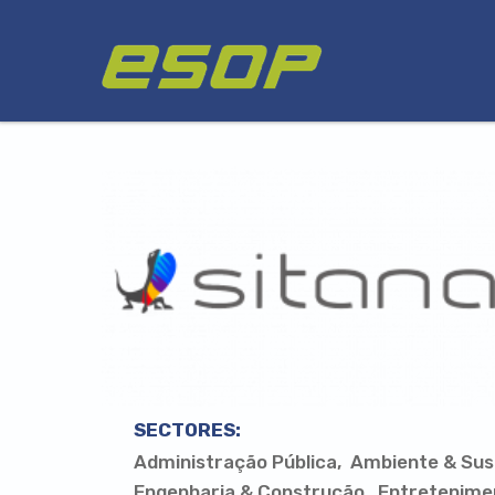
Passar
Logótipo
para
o
conteúdo
principal
SECTORES:
Administração Pública
Ambiente & Sus
Engenharia & Construção
Entretenime