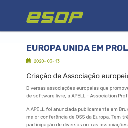
Passar
Logótipo
para
o
conteúdo
principal
EUROPA UNIDA EM PROL
2020- 03- 13
Criação de Associação europe
Diversas associações europeias que promove
de software livre, a APELL - Association Prof
A APELL foi anunciada publicamente em Bruxe
maior conferência de OSS da Europa. Tem tr
participação de diversas outras associações