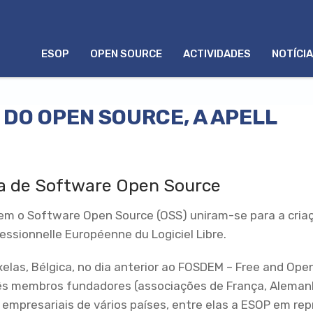
MENU
ESOP
OPEN SOURCE
ACTIVIDADES
NOTÍCI
PORTUGUÊS
 DO OPEN SOURCE, A APELL
ia de Software Open Source
m o Software Open Source (OSS) uniram-se para a criaç
essionnelle Européenne du Logiciel Libre.
las, Bélgica, no dia anterior ao FOSDEM – Free and Ope
ês membros fundadores (associações de França, Alemanha
 empresariais de vários países, entre elas a ESOP em re