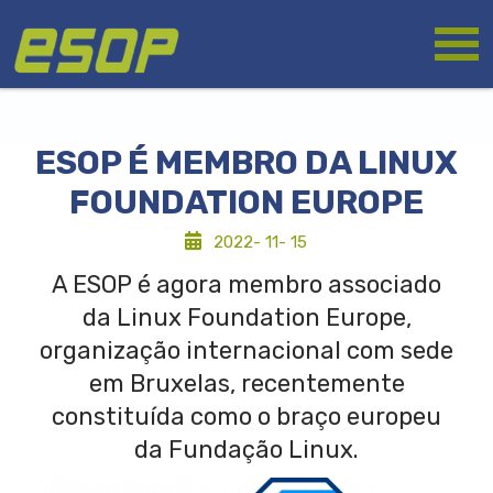
Passar
Logótipo
para
o
conteúdo
principal
ESOP É MEMBRO DA LINUX
FOUNDATION EUROPE
2022- 11- 15
A ESOP é agora membro associado
da Linux Foundation Europe,
organização internacional com sede
em Bruxelas, recentemente
constituída como o braço europeu
da Fundação Linux.