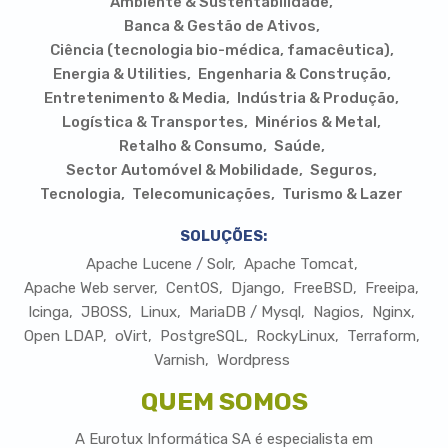
Ambiente & Sustentabilidade
Banca & Gestão de Ativos
Ciência (tecnologia bio-médica, famacêutica)
Energia & Utilities
Engenharia & Construção
Entretenimento & Media
Indústria & Produção
Logística & Transportes
Minérios & Metal
Retalho & Consumo
Saúde
Sector Automóvel & Mobilidade
Seguros
Tecnologia
Telecomunicações
Turismo & Lazer
SOLUÇÕES:
Apache Lucene / Solr
Apache Tomcat
Apache Web server
CentOS
Django
FreeBSD
Freeipa
Icinga
JBOSS
Linux
MariaDB / Mysql
Nagios
Nginx
Open LDAP
oVirt
PostgreSQL
RockyLinux
Terraform
Varnish
Wordpress
QUEM SOMOS
A Eurotux Informática SA é especialista em