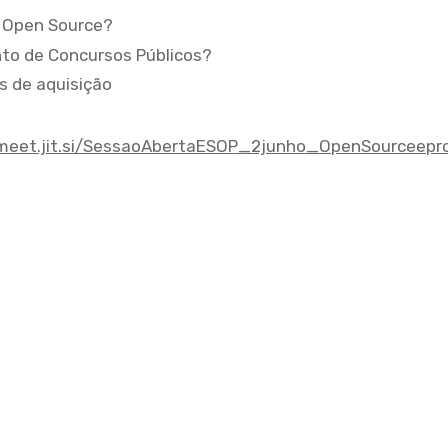
C Open Source?
nto de Concursos Públicos?
s de aquisição
/meet.jit.si/SessaoAbertaESOP_2junho_OpenSourceepr